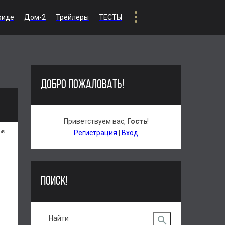
риде
Дом-2
Трейлеры
ТЕСТЫ
ДОБРО ПОЖАЛОВАТЬ!
Приветствуем вас
,
Гость
!
:49
Регистрация
|
Вход
ПОИСК!