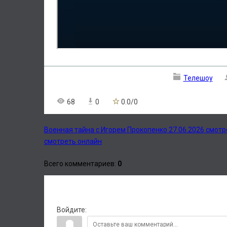
Телешоу
68
0
0.0
/
0
Военная тайна с Игорем Прокопенко 27.06.2026 смот
смотреть онлайн
Всего комментариев
:
0
Войдите: