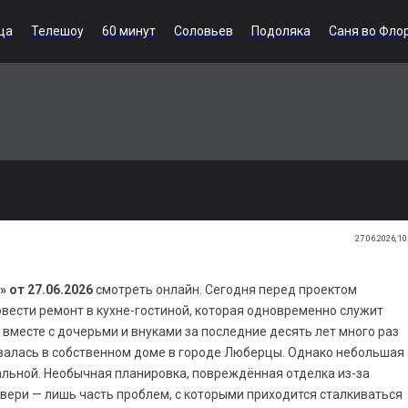
ца
Телешоу
60 минут
Соловьев
Подоляка
Саня во Фло
27.06.2026, 10
 от 27.06.2026
смотреть онлайн. Сегодня перед проектом
вести ремонт в кухне-гостиной, которая одновременно служит
месте с дочерьми и внуками за последние десять лет много раз
валась в собственном доме в городе Люберцы. Однако небольшая
альной. Необычная планировка, повреждённая отделка из-за
вери — лишь часть проблем, с которыми приходится сталкиваться