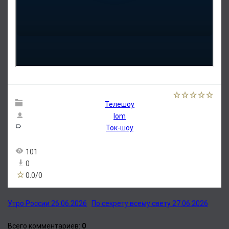
Телешоу
lom
Ток-шоу
101
0
0.0
/
0
Утро России 26.06.2026
По секрету всему свету 27.06.2026
Всего комментариев
:
0