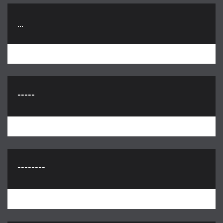
...
-----
--------