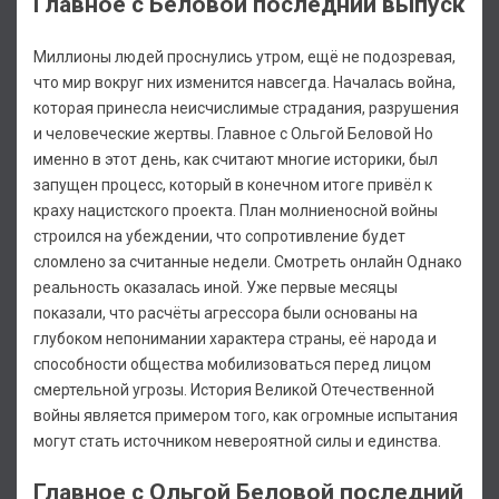
Главное с Беловой последний выпуск
Миллионы людей проснулись утром, ещё не подозревая,
что мир вокруг них изменится навсегда. Началась война,
которая принесла неисчислимые страдания, разрушения
и человеческие жертвы. Главное с Ольгой Беловой Но
именно в этот день, как считают многие историки, был
запущен процесс, который в конечном итоге привёл к
краху нацистского проекта. План молниеносной войны
строился на убеждении, что сопротивление будет
сломлено за считанные недели. Смотреть онлайн Однако
реальность оказалась иной. Уже первые месяцы
показали, что расчёты агрессора были основаны на
глубоком непонимании характера страны, её народа и
способности общества мобилизоваться перед лицом
смертельной угрозы. История Великой Отечественной
войны является примером того, как огромные испытания
могут стать источником невероятной силы и единства.
Главное с Ольгой Беловой последний