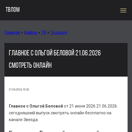
menu
ТВЛОМ
Главная
»
Файлы
»
ТВ
»
Телешоу
ГЛАВНОЕ С ОЛЬГОЙ БЕЛОВОЙ 21.06.2026
СМОТРЕТЬ ОНЛАЙН
21.06.2026, 10:42
Главное с Ольгой Беловой
от 21 июня 2026 21.06.2026
сегодняшний выпуск смотреть онлайн бесплатно на
канале Звезда.