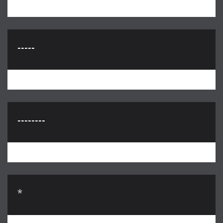
-----
--------
*