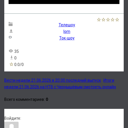
Телешоу
lom
Ток-шоу
35
0
0.0
/
0
Вести недели 21.06.2026 в 20.00 последний выпуск
Итоги
недели 21.06.2026 на НТВ с Чернышёвым смотреть онлайн
Всего комментариев
:
0
Войдите: