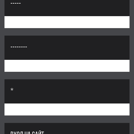
-----
--------
*