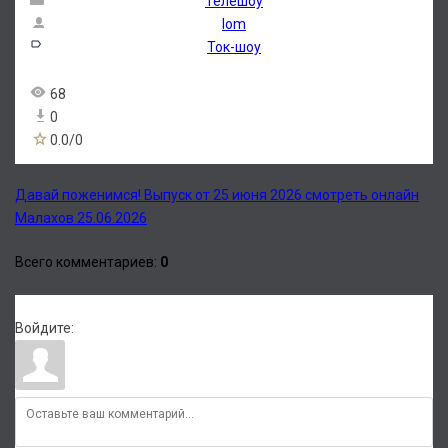
Телешоу
lom
Ток-шоу
68
0
0.0
/
0
Давай поженимся! Выпуск от 25 июня 2026 смотреть онлайн
Малахов 25.06.2026
Всего комментариев
:
0
Войдите: