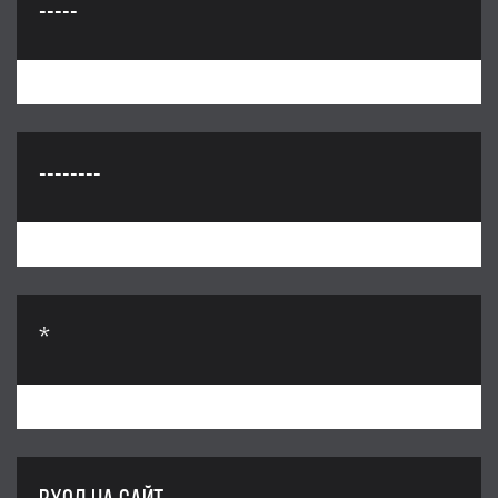
-----
--------
*