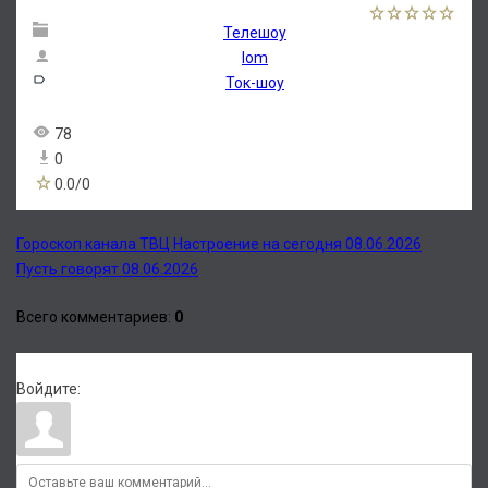
Телешоу
lom
Ток-шоу
78
0
0.0
/
0
Гороскоп канала ТВЦ Настроение на сегодня 08.06.2026
Пусть говорят 08.06.2026
Всего комментариев
:
0
Войдите: