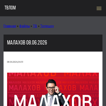
menu
ТВЛОМ
Главная
»
Файлы
»
ТВ
»
Телешоу
МАЛАХОВ 08.06.2026
08.06.2026, 06:51