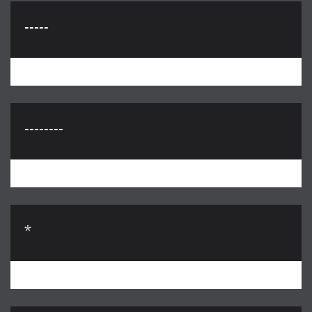
-----
--------
*