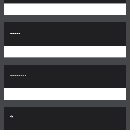
-----
--------
*