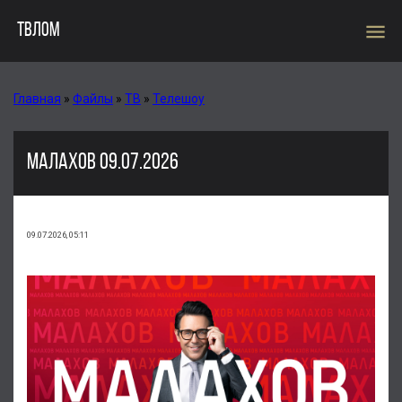
menu
ТВЛОМ
Главная
»
Файлы
»
ТВ
»
Телешоу
МАЛАХОВ 09.07.2026
09.07.2026, 05:11