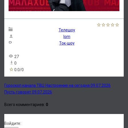
Телешоу
lom
Ток-шоу
27
0
0.0
/
0
Гороскоп канала ТВЦ Настроение на сегодня 09.07.2026
Пусть говорят 09.07.2026
Всего комментариев
:
0
Войдите: