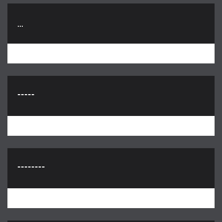
...
-----
--------