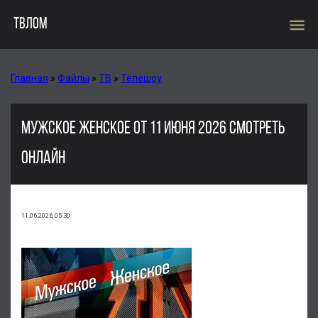
menu
ТВЛОМ
Главная
»
Файлы
»
ТВ
»
Телешоу
МУЖСКОЕ ЖЕНСКОЕ ОТ 11 ИЮНЯ 2026 СМОТРЕТЬ
ОНЛАЙН
11.06.2026, 05:30