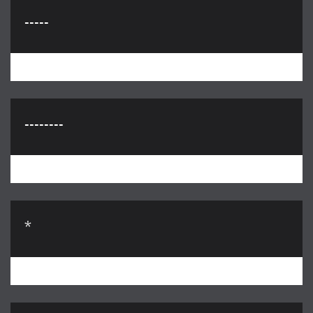
-----
--------
*