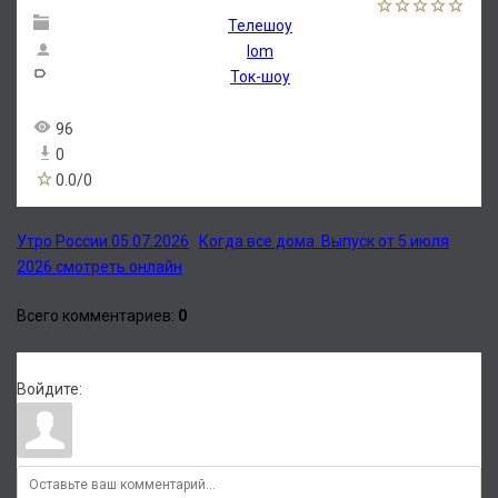
Телешоу
lom
Ток-шоу
96
0
0.0
/
0
Утро России 05.07.2026
Когда все дома. Выпуск от 5 июля
2026 смотреть онлайн
Всего комментариев
:
0
Войдите: