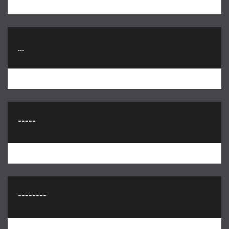
...
-----
--------