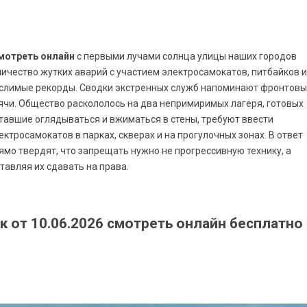
смотреть онлайн
с первыми лучами солнца улицы наших городов
личество жутких аварий с участием электросамокатов, питбайков и
мыслимые рекорды. Сводки экстренных служб напоминают фронтов
ячи. Общество раскололось на два непримиримых лагеря, готовых
тавшие оглядываться и вжиматься в стены, требуют ввести
тросамокатов в парках, скверах и на прогулочных зонах. В ответ
мо твердят, что запрещать нужно не прогрессивную технику, а
тавляя их сдавать на права.
к от 10.06.2026 смотреть онлайн бесплатно