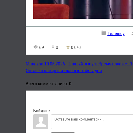
Телешоу
69
0
0.0
/
0
Малахов 10.06.2026
Полный выпуск Время покажет 10
Осташко раскрыли главные тайны дня
Всего комментариев
:
0
Войдите: