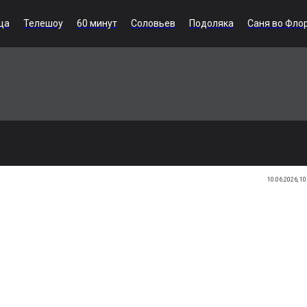
ца
Телешоу
60 минут
Соловьев
Подоляка
Саня во Фло
10.06.2026, 10