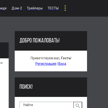
риде
Дом-2
Трейлеры
ТЕСТЫ
ДОБРО ПОЖАЛОВАТЬ!
Приветствуем вас
,
Гость
!
:59
Регистрация
|
Вход
ПОИСК!