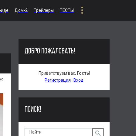
риде
Дом-2
Трейлеры
ТЕСТЫ
ДОБРО ПОЖАЛОВАТЬ!
Приветствуем вас
,
Гость
!
:00
Регистрация
|
Вход
ПОИСК!