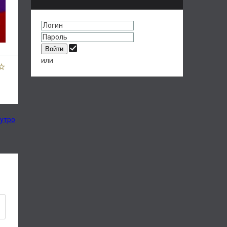
или
 утро