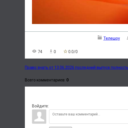
Телешоу
74
0
0.0
/
0
Право знать от 13.06.2026 последний выпуск полност
Всего комментариев
:
0
Войдите: