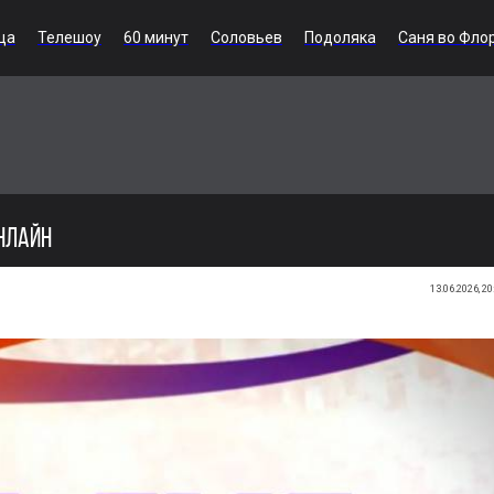
ца
Телешоу
60 минут
Соловьев
Подоляка
Саня во Фло
ОНЛАЙН
13.06.2026, 20