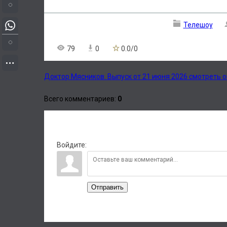
Телешоу
79
0
0.0
/
0
Доктор Мясников. Выпуск от 21 июня 2026 смотреть 
Всего комментариев
:
0
Войдите:
Отправить