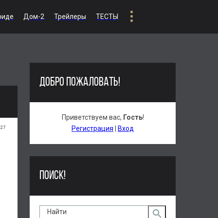
риде
Дом-2
Трейлеры
ТЕСТЫ
ДОБРО ПОЖАЛОВАТЬ!
Приветствуем вас
,
Гость
!
:27
Регистрация
|
Вход
ПОИСК!