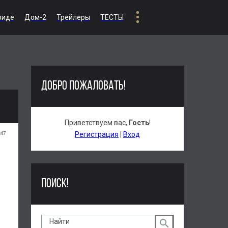
риде
Дом-2
Трейлеры
ТЕСТЫ
ДОБРО ПОЖАЛОВАТЬ!
Приветствуем вас
,
Гость
!
:47
Регистрация
|
Вход
ПОИСК!