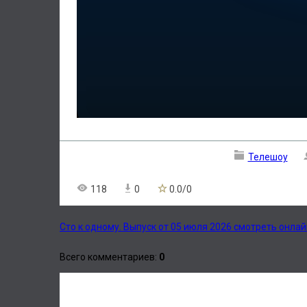
Телешоу
118
0
0.0
/
0
Сто к одному. Выпуск от 05 июля 2026 смотреть онлай
Всего комментариев
:
0