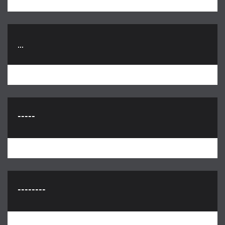
...
-----
--------