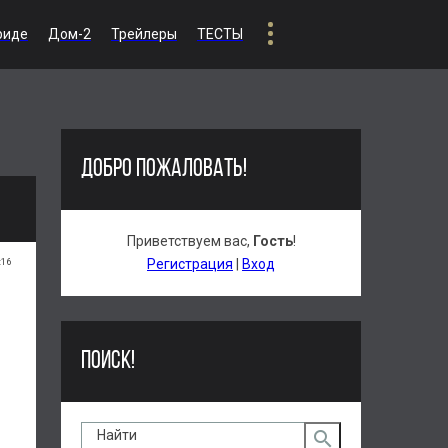
риде
Дом-2
Трейлеры
ТЕСТЫ
ДОБРО ПОЖАЛОВАТЬ!
Приветствуем вас
,
Гость
!
:16
Регистрация
|
Вход
ПОИСК!