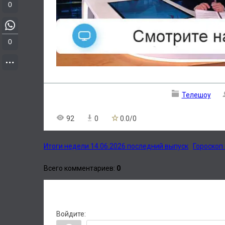
0
0
Телешоу
92
0
0.0
/
0
Итоги недели 14.06.2026 последний выпуск
Гороскоп 
Всего комментариев
:
0
Войдите: