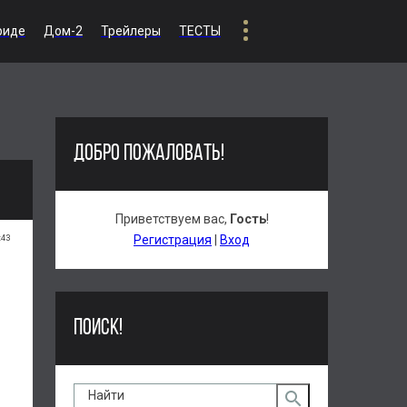
риде
Дом-2
Трейлеры
ТЕСТЫ
ДОБРО ПОЖАЛОВАТЬ!
Приветствуем вас
,
Гость
!
:43
Регистрация
|
Вход
ПОИСК!