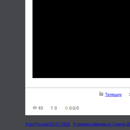
Телешоу
93
0
0.0
/
0
Утро России 03.07.2026
О самом главном от 3 июля 2