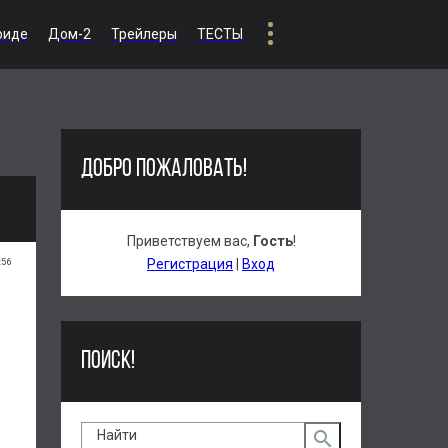
риде
Дом-2
Трейлеры
ТЕСТЫ
ДОБРО ПОЖАЛОВАТЬ!
Приветствуем вас
,
Гость
!
:56
Регистрация
|
Вход
ПОИСК!