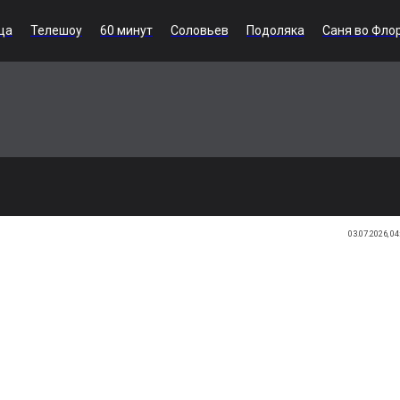
ца
Телешоу
60 минут
Соловьев
Подоляка
Саня во Фло
03.07.2026, 04