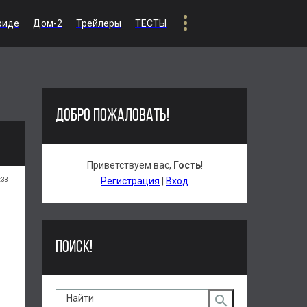
риде
Дом-2
Трейлеры
ТЕСТЫ
ДОБРО ПОЖАЛОВАТЬ!
Приветствуем вас
,
Гость
!
:33
Регистрация
|
Вход
ПОИСК!