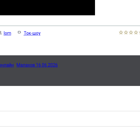
lom
Ток-шоу
 онлайн
Малахов 16.06.2026