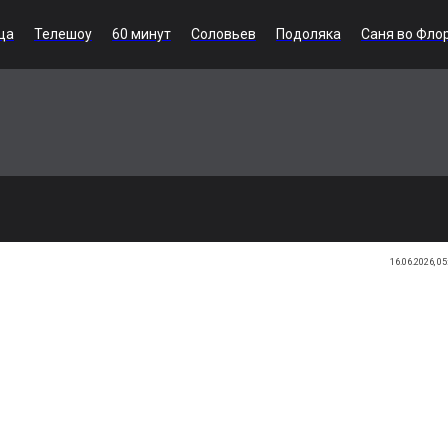
ца
Телешоу
60 минут
Соловьев
Подоляка
Саня во Фло
16.06.2026, 05