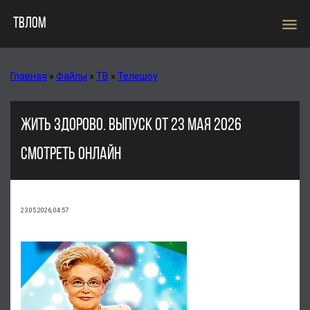
menu
ТВЛОМ
Главная
»
Файлы
»
ТВ
»
Телешоу
ЖИТЬ ЗДОРОВО. ВЫПУСК ОТ 23 МАЯ 2026
СМОТРЕТЬ ОНЛАЙН
23.05.2026, 04:57