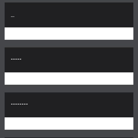
...
-----
--------