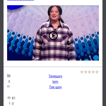
Телешоу
lom
Ток-шоу
81
0