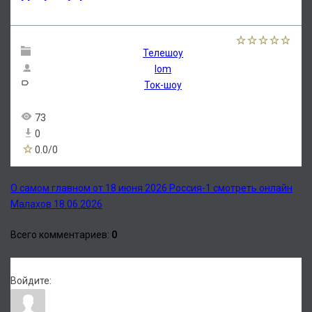
Телешоу
lom
Ток-шоу
73
0
0.0
/
0
О самом главном от 18 июня 2026 Россия-1 смотреть онлайн
Малахов 18.06.2026
Всего комментариев
:
0
Войдите: