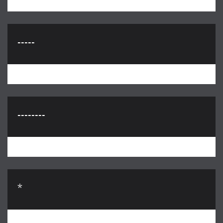
-----
--------
*