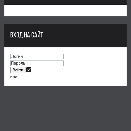
ВХОД НА САЙТ
или