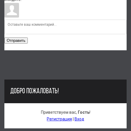
Отправить
ДОБРО ПОЖАЛОВАТЬ!
Приветствуем вас
,
Гость
!
Регистрация
|
Вход