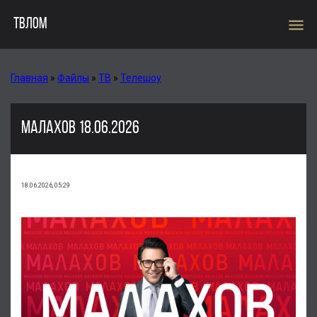
menu
ТВЛОМ
Главная
»
Файлы
»
ТВ
»
Телешоу
МАЛАХОВ 18.06.2026
18.06.2026, 05:29