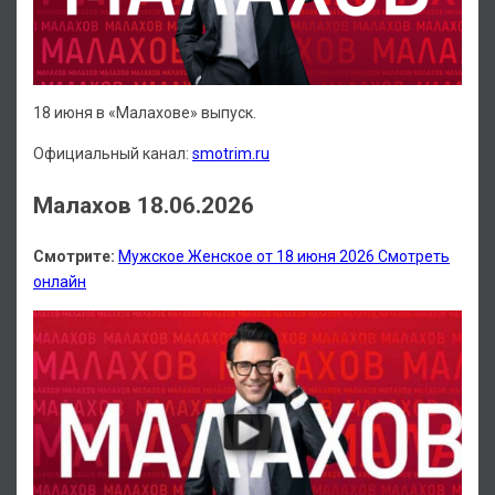
18 июня в «Малахове» выпуск.
Официальный канал:
smotrim.ru
Малахов 18.06.2026
Смотрите:
Мужское Женское от 18 июня 2026 Смотреть
онлайн