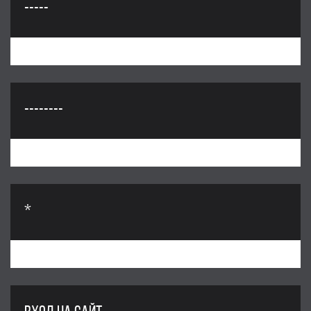
-----
--------
*