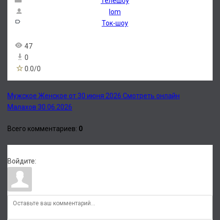
Телешоу
lom
Ток-шоу
47
0
0.0
/
0
Мужское Женское от 30 июня 2026 Смотреть онлайн
Малахов 30.06.2026
Всего комментариев
:
0
Войдите: