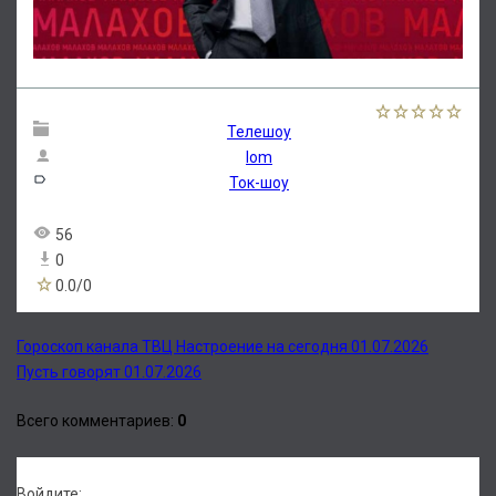
Телешоу
lom
Ток-шоу
56
0
0.0
/
0
Гороскоп канала ТВЦ Настроение на сегодня 01.07.2026
Пусть говорят 01.07.2026
Всего комментариев
:
0
Войдите: