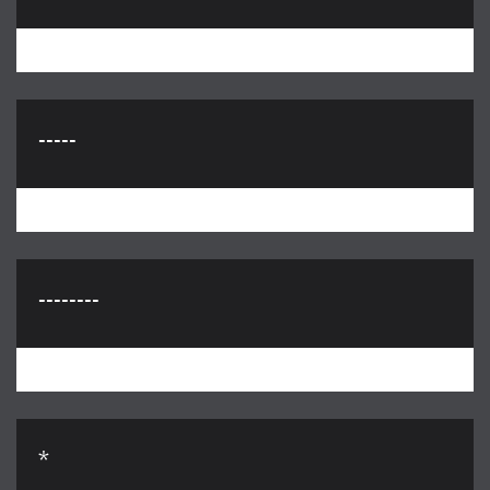
-----
--------
*