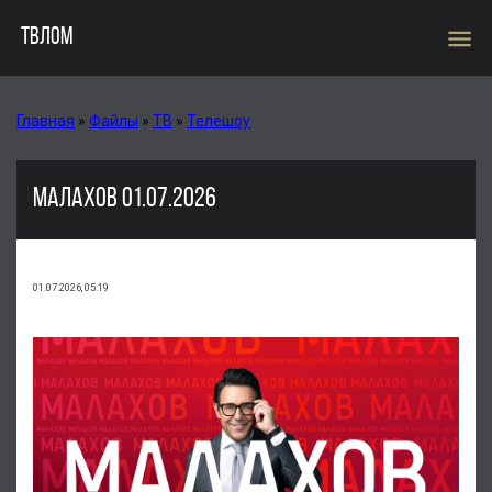
menu
ТВЛОМ
Главная
»
Файлы
»
ТВ
»
Телешоу
МАЛАХОВ 01.07.2026
01.07.2026, 05:19