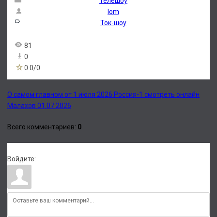
Телешоу
lom
Ток-шоу
81
0
0.0
/
0
О самом главном от 1 июля 2026 Россия-1 смотреть онлайн
Малахов 01.07.2026
Всего комментариев
:
0
Войдите: