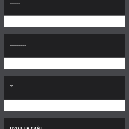
-----
--------
*