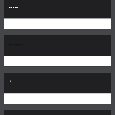
-----
--------
*