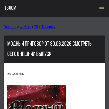
menu
ТВЛОМ
Главная
»
Файлы
»
ТВ
»
Телешоу
МОДНЫЙ ПРИГОВОР ОТ 30.06.2026 СМОТРЕТЬ
СЕГОДНЯШНИЙ ВЫПУСК
30.06.2026, 15:43