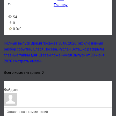
Ток-шоу
54
0
0.0
/
0
Полный выпуск Время покажет 30.06.2026: эксклюзивный
разбор событий, Олеся Лосева, Руслан Осташко раскрыли
главные тайны дня
Давай поженимся! Выпуск от 30 июня
2026 смотреть онлайн
Всего комментариев
:
0
Войдите: