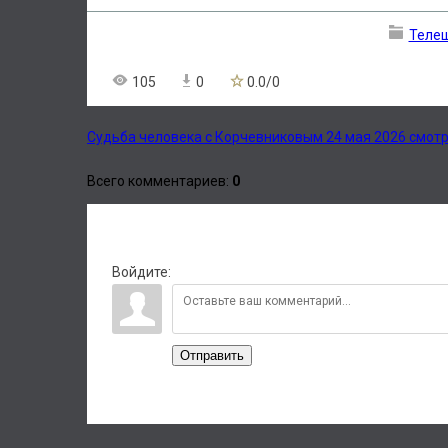
Теле
105
0
0.0
/
0
Судьба человека с Корчевниковым 24 мая 2026 смот
Всего комментариев
:
0
Войдите:
Отправить