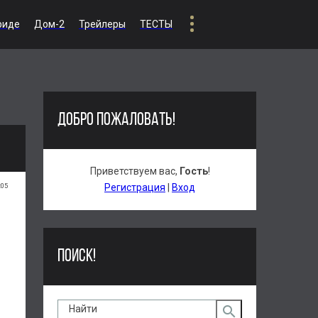
риде
Дом-2
Трейлеры
ТЕСТЫ
ДОБРО ПОЖАЛОВАТЬ!
Приветствуем вас
,
Гость
!
:05
Регистрация
|
Вход
ПОИСК!