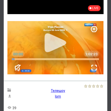
Телешоу
lom
39